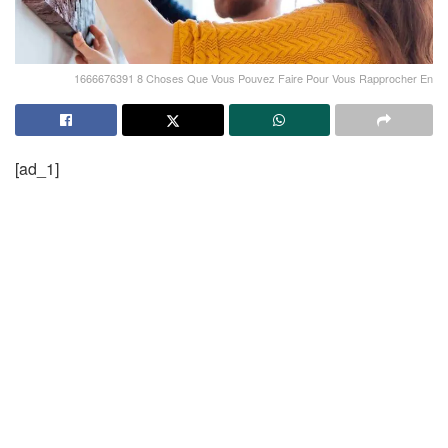
1666676391 8 Choses Que Vous Pouvez Faire Pour Vous Rapprocher En
[ad_1]