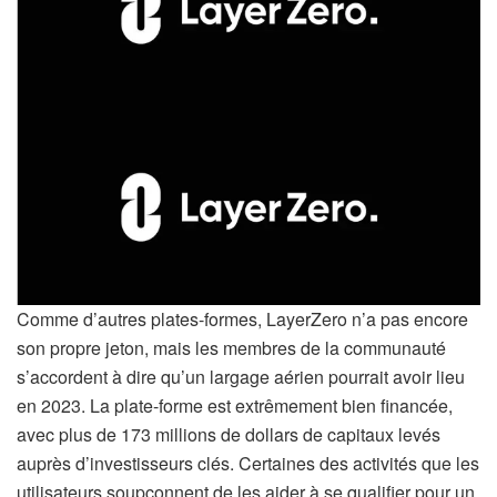
Comme d’autres plates-formes, LayerZero n’a pas encore
son propre jeton, mais les membres de la communauté
s’accordent à dire qu’un largage aérien pourrait avoir lieu
en 2023. La plate-forme est extrêmement bien financée,
avec plus de 173 millions de dollars de capitaux levés
auprès d’investisseurs clés. Certaines des activités que les
utilisateurs soupçonnent de les aider à se qualifier pour un