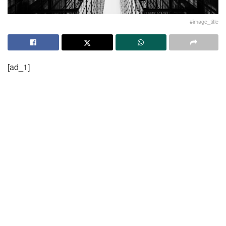
#image_title
[ad_1]