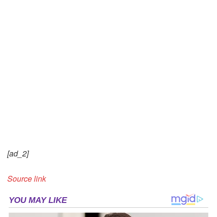
[ad_2]
Source link