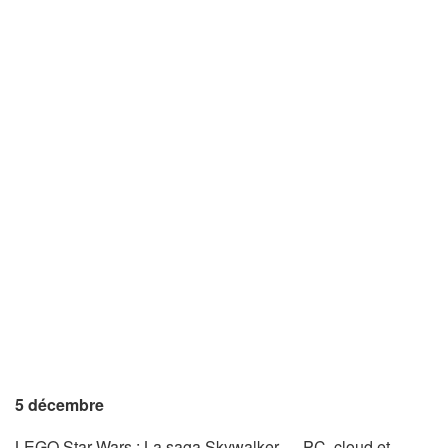
5 décembre
LEGO Star Wars : La saga Skywalker — PC, cloud et