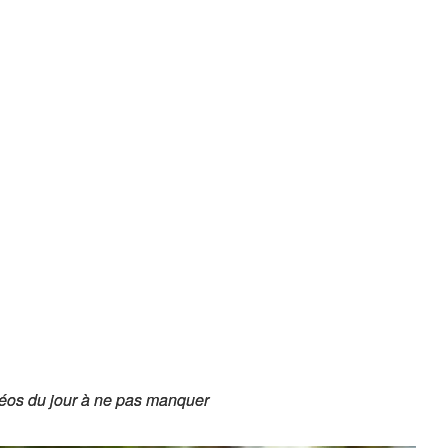
éos du jour à ne pas manquer
éos du jour à ne pas manquer