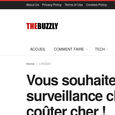
About Us
Privacy Policy
Terms of Use
Cookies Policy
ACCUEIL
COMMENT FAIRE
TECH
Home
CINÉMA
Vous souhaite
surveillance 
coûter cher !