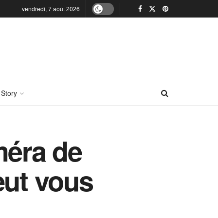
vendredi, 7 août 2026
 Story
méra de
eut vous