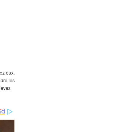
ez eux.
ndre les
devez