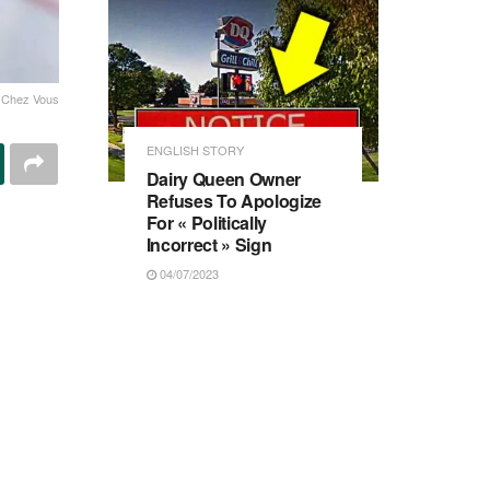
e Chez Vous
ENGLISH STORY
Dairy Queen Owner
Refuses To Apologize
For « Politically
Incorrect » Sign
04/07/2023