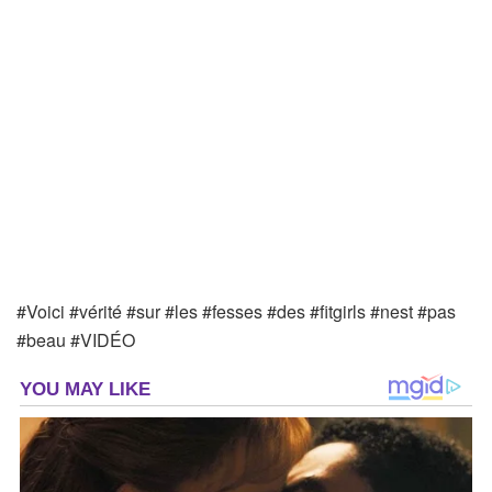
#Voici #vérité #sur #les #fesses #des #fitgirls #nest #pas
#beau #VIDÉO