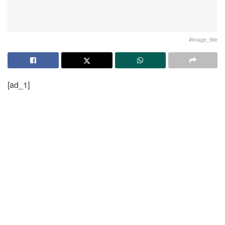
#image_title
[ad_1]