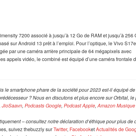
imensity 7200 associé à jusqu’à 12 Go de RAM et jusqu’à 256
sé sur Android 13 prêt à l’emploi. Pour l’optique, le Vivo S17e 
igée par une caméra arrière principale de 64 mégapixels avec
t les appels vidéo, le combiné est équipé d’une caméra frontale 
is le smartphone phare de la société pour 2023 est-il équipé de
rédécesseur ? Nous en discutons et plus encore sur Orbital, le
,
JioSaavn
,
Podcasts Google
,
Podcast Apple
,
Amazon Musique
tiquement – consultez notre déclaration d’éthique pour plus de d
ues, suivez thebuzzly sur
Twitter
,
Facebook
et
Actualités de Goo