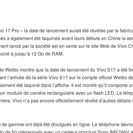
 17 Pro – la date de lancement aurait été révélée par le fabric
és a également été taquinée avant leurs débuts en Chine la s
t lancé par la société est en vente sur le site Web de Vivo Chi
ocié à jusqu’à 12 Go de RAM.
 de Weibo montre que la date de lancement du Vivo S17 a été fi
ant l’arrivée de la série Vivo S17 sur le compte officiel Weibo d
lement été taquiné dans l’affiche. Il est montré qu’il comporte u
 un module de caméra rectangulaire avec un flash LED. Le tél
re. Vivo n’a pas encore officiellement révélé d’autres détails 
t de gamme ont déjà été divulgués en ligne. Le téléphone devrai
oto de 50 mégapixels avec un capteur principal Sony IMX766V e