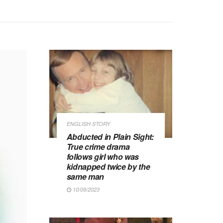
ENGLISH STORY
Abducted in Plain Sight:
True crime drama
follows girl who was
kidnapped twice by the
same man
10/09/2023