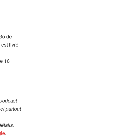
 Go de
est livré
de 16
 podcast
et partout
étails.
gle
.