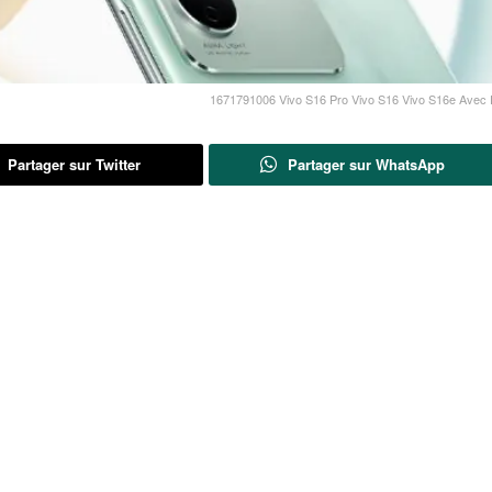
1671791006 Vivo S16 Pro Vivo S16 Vivo S16e Avec 
Partager sur Twitter
Partager sur WhatsApp