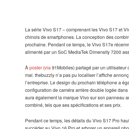
La série Vivo S17 – comprenant les Vivo S17 et Vivo
chinois de smartphones. La conception des combin
prochaine. Pendant ce temps, le Vivo S17e récemmen
alimenté par un SoC MediaTek Dimensity 7200 ass
À
poster
(
via
91Mobiles) partagé par un utilisateur
mai. thebuzzly n’a pas pu localiser l’affiche annonç
l’entreprise. Le design du prochain téléphone a éga
configuration de caméra arrière double logée dans
aura également la marque Vivo sur son panneau arriè
combiné, tels que ses spécifications et ses prix.
Pendant ce temps, les détails du Vivo S17 Pro hau
succéder au Vivo 16 Pro et arborer un appareil ph