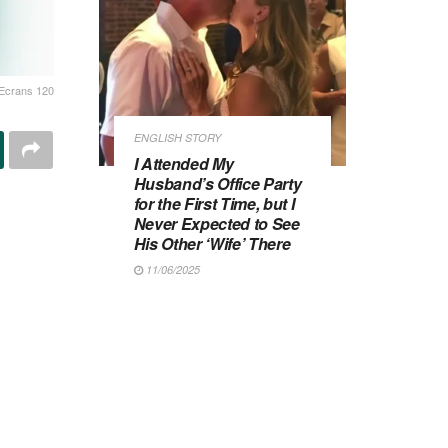
Ecrans 120
ENGLISH STORY
I Attended My
Husband’s Office Party
for the First Time, but I
Never Expected to See
His Other ‘Wife’ There
11/06/2025