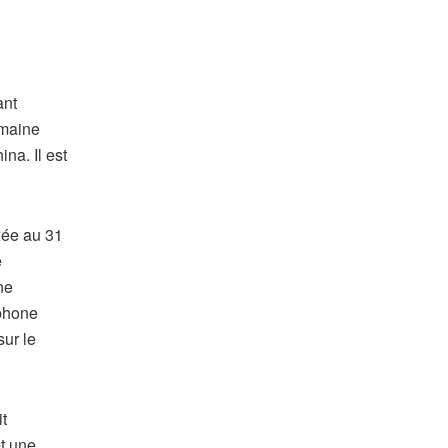
ant
emaine
na. Il est
xée au 31
e
ne
éphone
sur le
t
t une