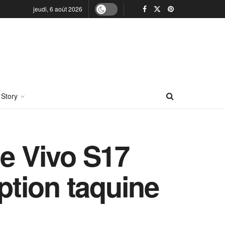
jeudi, 6 août 2026
 Story
de Vivo S17
eption taquine