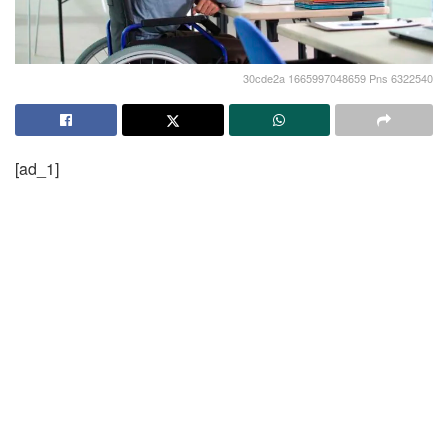
30cde2a 1665997048659 Pns 6322540
[ad_1]