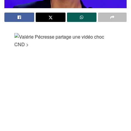
CND
>