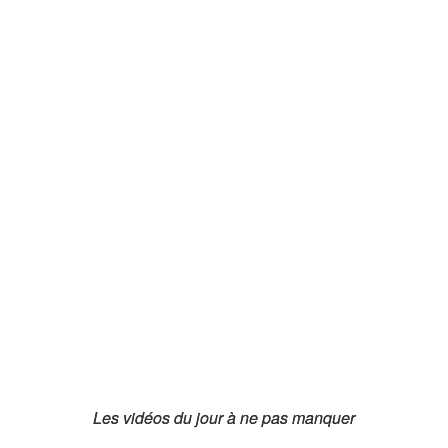
Les vidéos du jour à ne pas manquer
Les vidéos du jour à ne pas manquer