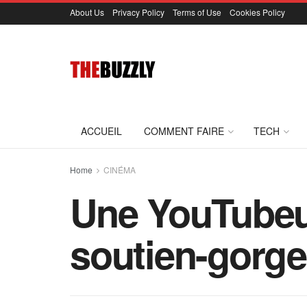
About Us
Privacy Policy
Terms of Use
Cookies Policy
ACCUEIL
COMMENT FAIRE
TECH
Home
CINÉMA
Une YouTubeus
soutien-gorge