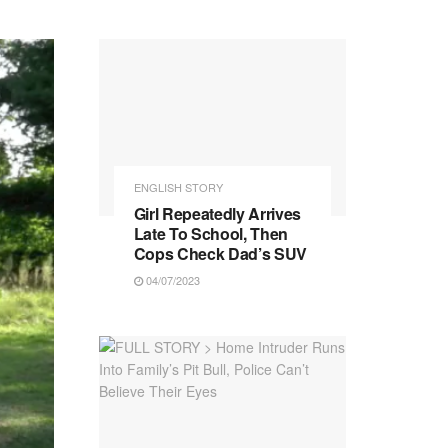
ENGLISH STORY
Girl Repeatedly Arrives
Late To School, Then
Cops Check Dad’s SUV
04/07/2023