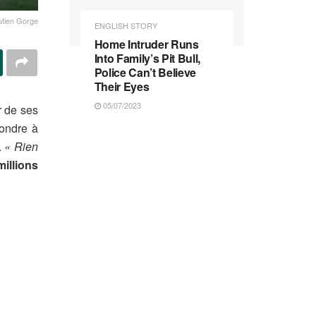
tien Gorge
ENGLISH STORY
Home Intruder Runs
Into Family’s Pit Bull,
Police Can’t Believe
Their Eyes
05/07/2023
r de ses
pondre à
.
« Rien
millions