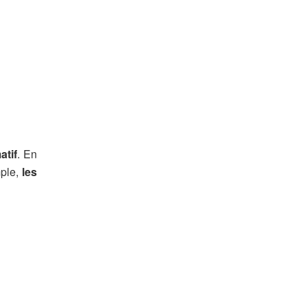
atif
. En
mple,
les