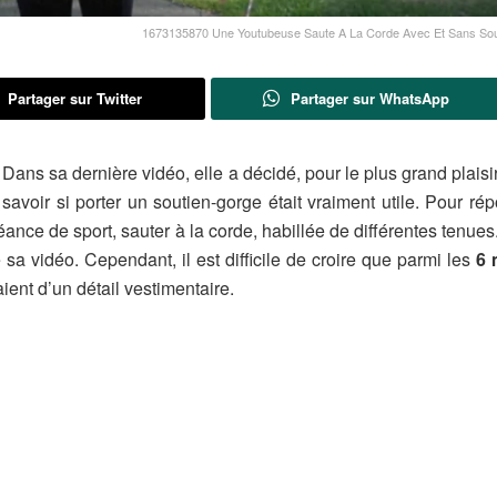
1673135870 Une Youtubeuse Saute A La Corde Avec Et Sans Sou
Partager sur Twitter
Partager sur WhatsApp
Dans sa dernière vidéo, elle a décidé, pour le plus grand plaisi
 savoir si porter un soutien-gorge était vraiment utile. Pour ré
séance de sport, sauter à la corde, habillée de différentes tenues
 sa vidéo. Cependant, il est difficile de croire que parmi les
6 
ient d’un détail vestimentaire.