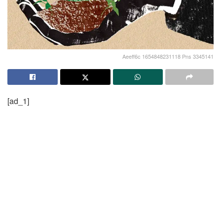
Aeeff6c 1654848231118 Pns 3345141
[ad_1]