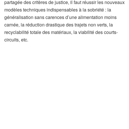
partagée des critères de justice, il faut réussir les nouveaux
n
modèles techniques indispensables à la sobriété : la
o
généralisation sans carences d’une alimentation moins
s
carnée, la réduction drastique des trajets non verts, la
a
recyclabilité totale des matériaux, la viabilité des courts-
b
circuits, etc.
o
n
n
é
s