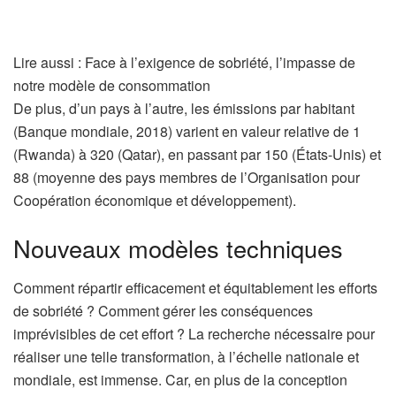
A
Lire aussi :
Face à l’exigence de sobriété, l’impasse de
r
notre modèle de consommation
t
De plus, d’un pays à l’autre, les émissions par habitant
i
(Banque mondiale, 2018) varient en valeur relative de 1
c
(Rwanda) à 320 (Qatar), en passant par 150 (États-Unis) et
l
88 (moyenne des pays membres de l’Organisation pour
e
Coopération économique et développement).
r
Nouveaux modèles techniques
é
s
Comment répartir efficacement et équitablement les efforts
e
de sobriété ? Comment gérer les conséquences
r
imprévisibles de cet effort ? La recherche nécessaire pour
v
réaliser une telle transformation, à l’échelle nationale et
é
mondiale, est immense. Car, en plus de la conception
à