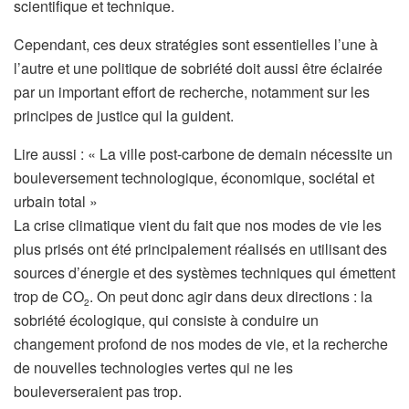
scientifique et technique.
Cependant, ces deux stratégies sont essentielles l’une à
l’autre et une politique de sobriété doit aussi être éclairée
par un important effort de recherche, notamment sur les
principes de justice qui la guident.
A
Lire aussi :
« La ville post-carbone de demain nécessite un
r
bouleversement technologique, économique, sociétal et
t
urbain total »
i
La crise climatique vient du fait que nos modes de vie les
c
plus prisés ont été principalement réalisés en utilisant des
l
sources d’énergie et des systèmes techniques qui émettent
e
trop de CO
. On peut donc agir dans deux directions : la
2
r
sobriété écologique, qui consiste à conduire un
é
changement profond de nos modes de vie, et la recherche
s
de nouvelles technologies vertes qui ne les
e
bouleverseraient pas trop.