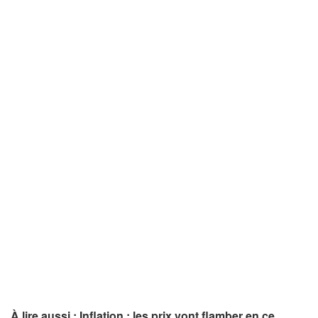
À lire aussi : Inflation : les prix vont flamber en ce