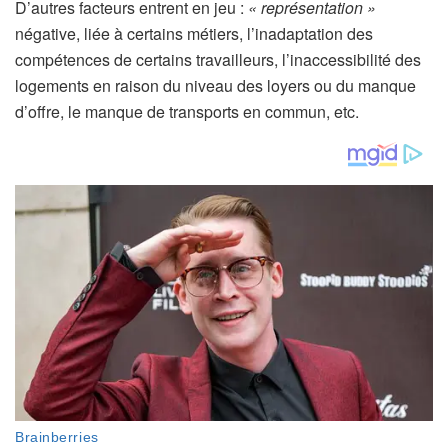
s
D’autres facteurs entrent en jeu :
« représentation »
e
négative, liée à certains métiers, l’inadaptation des
r
compétences de certains travailleurs, l’inaccessibilité des
v
logements en raison du niveau des loyers ou du manque
é
d’offre, le manque de transports en commun, etc.
à
n
o
s
a
b
o
n
n
é
s