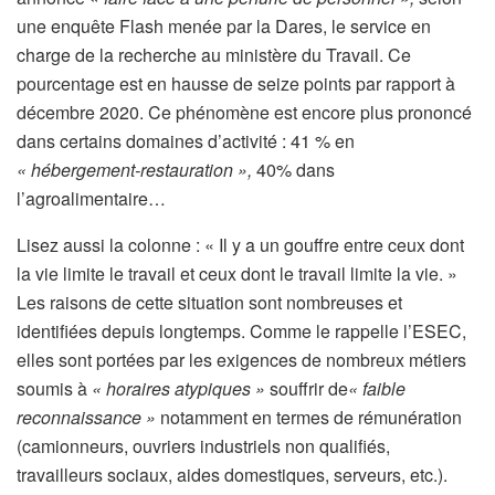
une enquête Flash menée par la Dares, le service en
charge de la recherche au ministère du Travail. Ce
pourcentage est en hausse de seize points par rapport à
décembre 2020. Ce phénomène est encore plus prononcé
dans certains domaines d’activité : 41 % en
« hébergement-restauration »,
40% dans
l’agroalimentaire…
A
Lisez aussi la colonne :
« Il y a un gouffre entre ceux dont
r
la vie limite le travail et ceux dont le travail limite la vie. »
t
Les raisons de cette situation sont nombreuses et
i
identifiées depuis longtemps. Comme le rappelle l’ESEC,
c
elles sont portées par les exigences de nombreux métiers
l
soumis à
« horaires atypiques »
souffrir de
« faible
e
reconnaissance »
notamment en termes de rémunération
r
(camionneurs, ouvriers industriels non qualifiés,
é
travailleurs sociaux, aides domestiques, serveurs, etc.).