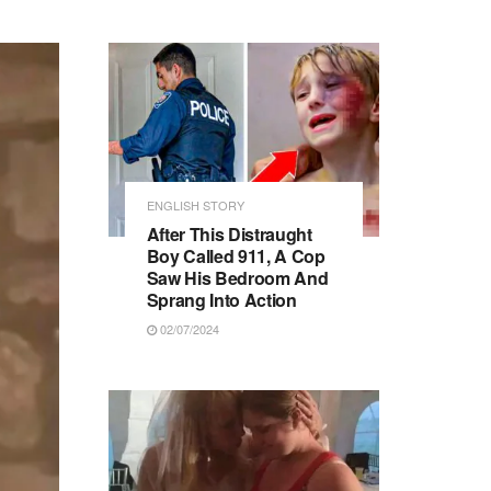
ENGLISH STORY
After This Distraught
Boy Called 911, A Cop
Saw His Bedroom And
Sprang Into Action
02/07/2024