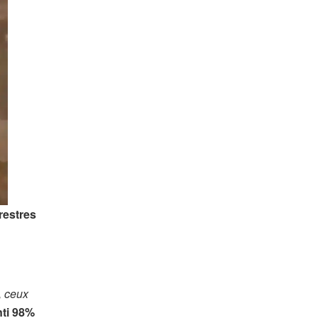
restres
e, ceux
nti 98%