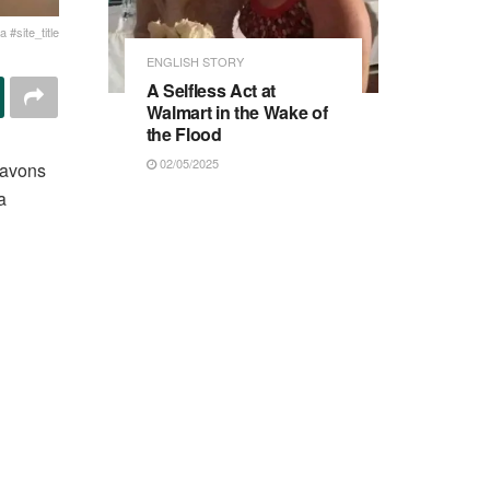
 #site_title
ENGLISH STORY
A Selfless Act at
Walmart in the Wake of
the Flood
02/05/2025
 avons
a