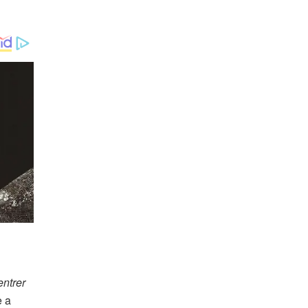
entrer
e a