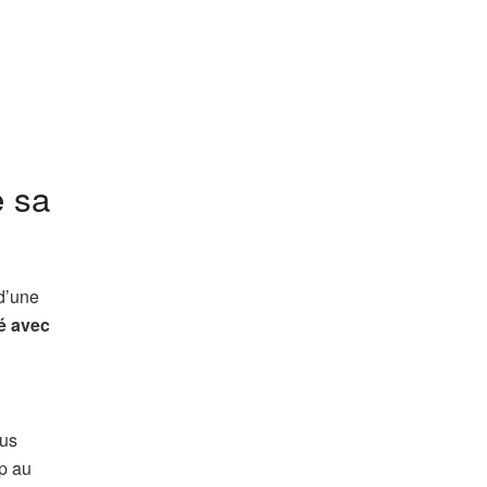
e sa
d’une
té avec
lus
op au