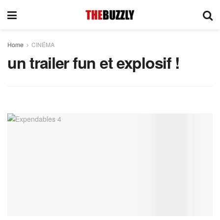
Home
CINÉMA
un trailer fun et explosif !