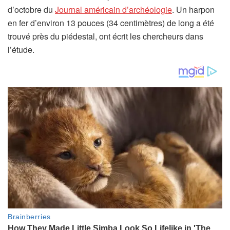
(
d’octobre du
Journal américain d’archéologie
. Un harpon
s
en fer d’environ 13 pouces (34 centimètres) de long a été
’
trouvé près du piédestal, ont écrit les chercheurs dans
o
l’étude.
u
v
r
e
d
a
n
s
u
n
n
o
u