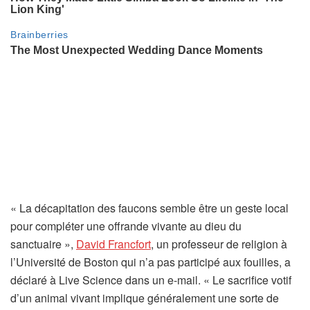
v
e
l
o
n
g
l
e
t
)
« La décapitation des faucons semble être un geste local
pour compléter une offrande vivante au dieu du
(
sanctuaire »,
David Francfort
, un professeur de religion à
s
l’Université de Boston qui n’a pas participé aux fouilles, a
’
déclaré à Live Science dans un e-mail. « Le sacrifice votif
o
d’un animal vivant implique généralement une sorte de