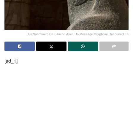
Un Sanctuaire De Faucon Avec Un Message Cryptique Decouvert En
[ad_1]