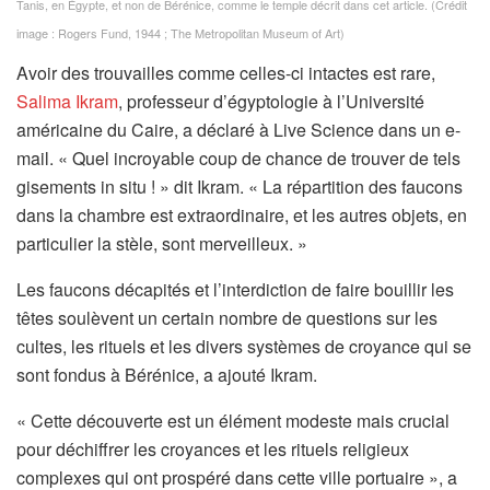
Tanis, en Égypte, et non de Bérénice, comme le temple décrit dans cet article.
(Crédit
image : Rogers Fund, 1944 ; The Metropolitan Museum of Art)
Avoir des trouvailles comme celles-ci intactes est rare,
(
Salima Ikram
, professeur d’égyptologie à l’Université
s
américaine du Caire, a déclaré à Live Science dans un e-
’
mail. « Quel incroyable coup de chance de trouver de tels
o
gisements in situ ! » dit Ikram. « La répartition des faucons
u
dans la chambre est extraordinaire, et les autres objets, en
v
particulier la stèle, sont merveilleux. »
r
Les faucons décapités et l’interdiction de faire bouillir les
e
têtes soulèvent un certain nombre de questions sur les
d
cultes, les rituels et les divers systèmes de croyance qui se
a
sont fondus à Bérénice, a ajouté Ikram.
n
s
« Cette découverte est un élément modeste mais crucial
u
pour déchiffrer les croyances et les rituels religieux
n
complexes qui ont prospéré dans cette ville portuaire », a