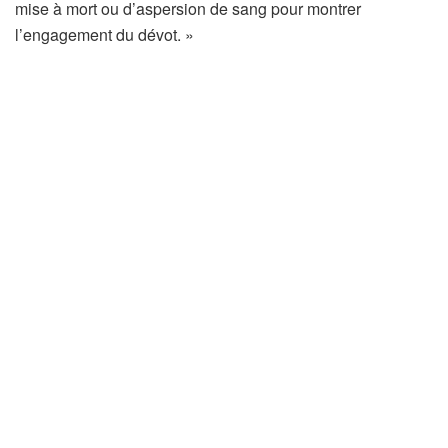
u
mise à mort ou d’aspersion de sang pour montrer
v
l’engagement du dévot. »
r
e
d
a
n
s
u
n
n
o
u
v
e
l
o