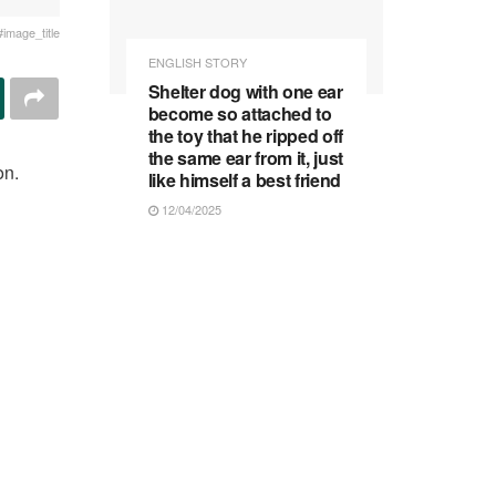
#image_title
ENGLISH STORY
Shelter dog with one ear
become so attached to
the toy that he ripped off
the same ear from it, just
on.
like himself a best friend
12/04/2025