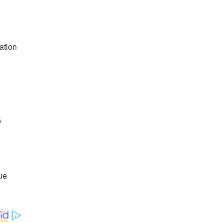
ation
s
que