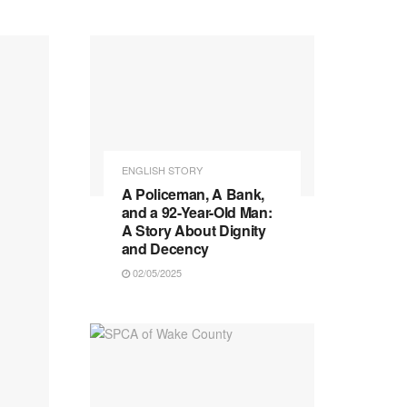
ENGLISH STORY
A Policeman, A Bank,
and a 92-Year-Old Man:
A Story About Dignity
and Decency
02/05/2025