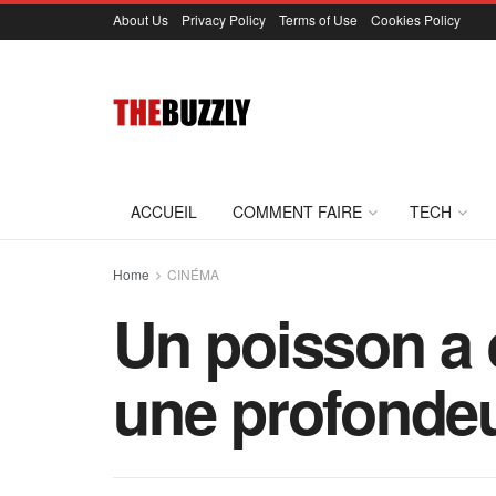
About Us
Privacy Policy
Terms of Use
Cookies Policy
ACCUEIL
COMMENT FAIRE
TECH
Home
CINÉMA
Un poisson a é
une profondeu