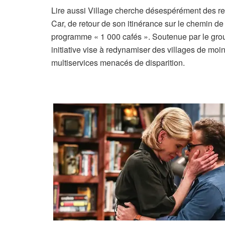
A
Lire aussi
Village cherche désespérément des re
r
Car, de retour de son itinérance sur le chemin 
t
programme « 1 000 cafés ». Soutenue par le group
i
initiative vise à redynamiser des villages de mo
c
multiservices menacés de disparition.
l
e
r
é
s
e
r
v
é
à
n
o