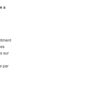
ntiment
des
s sur
e par