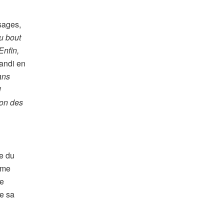
sages,
u bout
Enfin,
randi en
dans
i
ion des
le du
ème
ne
e sa