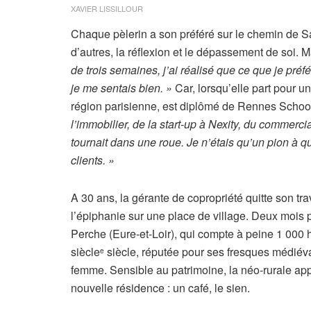
XAVIER LISSILLOUR
Chaque pèlerin a son préféré sur le chemin de S
d’autres, la réflexion et le dépassement de soi.
de trois semaines, j’ai réalisé que ce que je préfé
je me sentais bien. »
Car, lorsqu’elle part pour 
région parisienne, est diplômé de Rennes School
l’immobilier, de la start-up à Nexity, du commer
tournait dans une roue. Je n’étais qu’un pion à qu
clients. »
A 30 ans, la gérante de copropriété quitte son tra
l’épiphanie sur une place de village. Deux mois pl
Perche (Eure-et-Loir), qui compte à peine 1 000
siècle
siècle, réputée pour ses fresques médiéva
e
femme. Sensible au patrimoine, la néo-rurale ap
nouvelle résidence : un café, le sien.