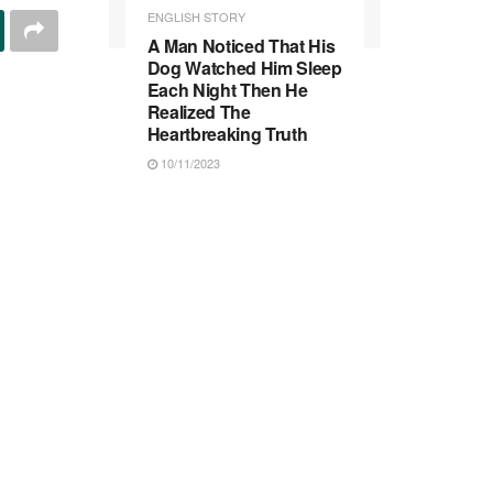
ENGLISH STORY
A Man Noticed That His
Dog Watched Him Sleep
Each Night Then He
Realized The
Heartbreaking Truth
10/11/2023