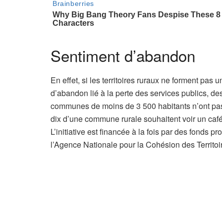
s
a
b
o
Sentiment d’abandon
n
n
En effet, si les territoires ruraux ne forment pa
é
d’abandon lié à la perte des services publics, de
s
communes de moins de 3 500 habitants n’ont pas 
dix d’une commune rurale souhaitent voir un caf
L’initiative est financée à la fois par des fonds 
l’Agence Nationale pour la Cohésion des Territoi