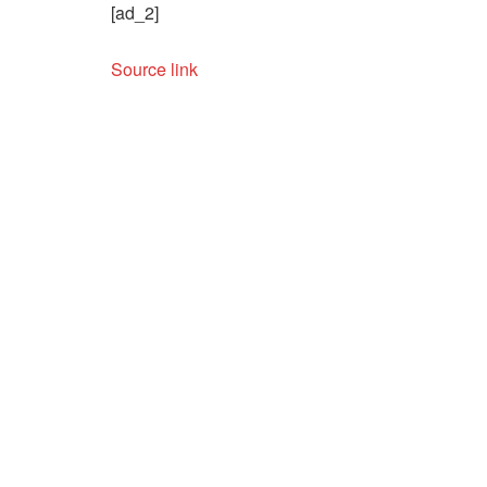
[ad_2]
Source link