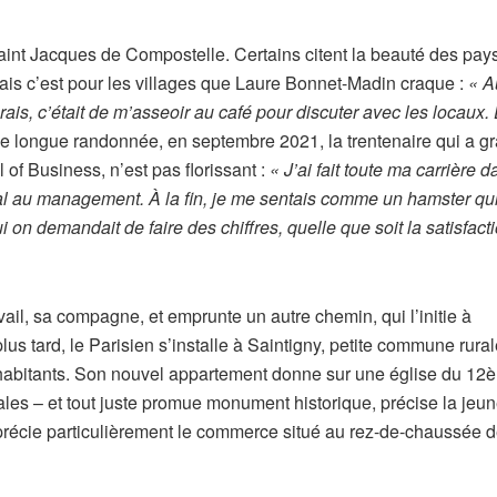
aint Jacques de Compostelle. Certains citent la beauté des pay
 Mais c’est pour les villages que Laure Bonnet-Madin craque
:
« A
rais, c’était de m’asseoir au café pour discuter avec les locaux. 
une longue randonnée, en septembre 2021, la trentenaire qui
a g
 of Business,
n’est pas florissant :
« J’ai fait toute ma carrière 
cial au management. À la fin, je me sentais comme un hamster qu
i on demandait de faire des chiffres, quelle que soit la satisfact
vail, sa compagne, et emprunte un autre chemin, qui l’initie à
us tard, le Parisien s’installe à Saintigny, petite commune rura
 habitants. Son nouvel appartement donne sur une église du 12
les – et tout juste promue monument historique, précise la jeu
précie particulièrement le commerce situé au rez-de-chaussée d