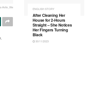
 #site_title
ENGLISH STORY
After Cleaning Her
House for 2-Hours
Straight – She Notices
Her Fingers Turning
Black
.
30/11/2023