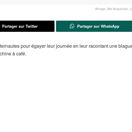
#image_title #separator_sa
Partager sur Twitter
Partager sur WhatsApp
ternautes pour égayer leur journée en leur racontant une blague
chine à café.