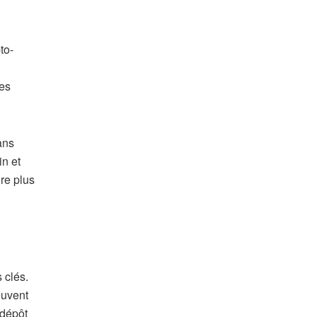
to-
ces
ans
in et
ère plus
 clés.
euvent
 dépôt