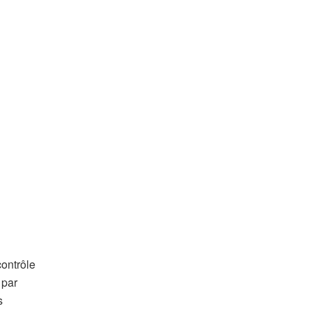
contrôle
 par
s