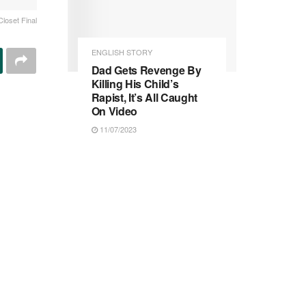
loset Final
ENGLISH STORY
Dad Gets Revenge By
Killing His Child’s
Rapist, It’s All Caught
On Video
11/07/2023