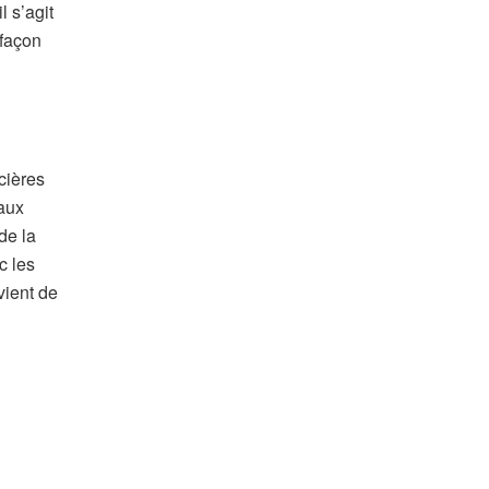
l s’agit
 façon
cières
 aux
de la
c les
vient de