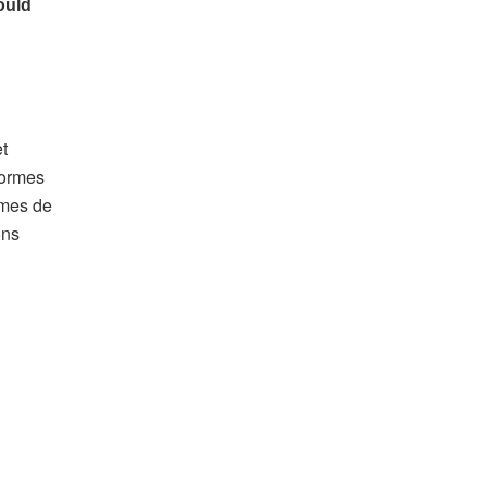
t
-formes
rmes de
ons