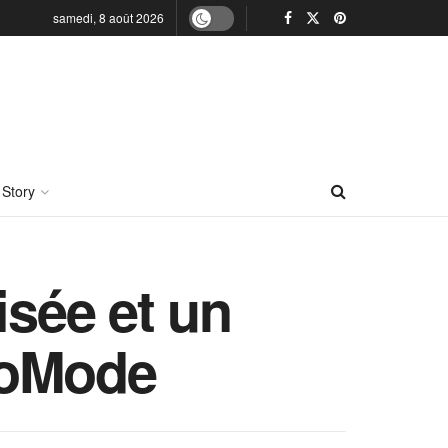
samedi, 8 août 2026
 Story
isée et un
toMode