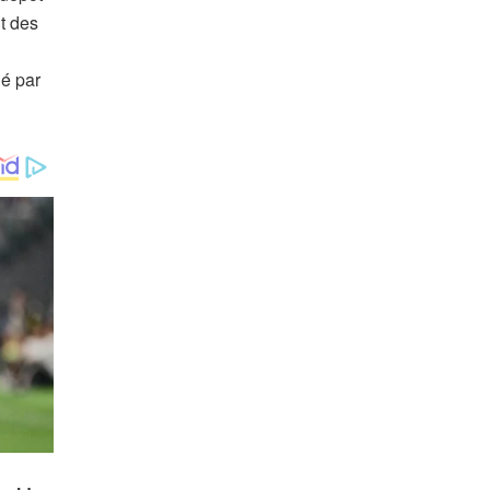
nt des
lé par