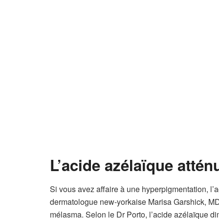
L’acide azélaïque attén
Si vous avez affaire à une hyperpigmentation, l’a
dermatologue new-yorkaise Marisa Garshick, MD, su
mélasma. Selon le Dr Porto, l’acide azélaïque di