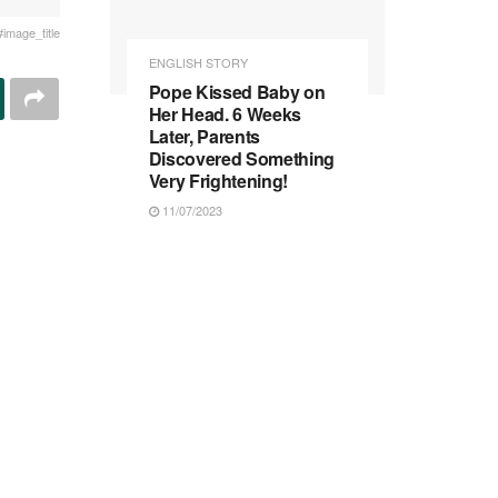
#image_title
ENGLISH STORY
Pope Kissed Baby on
Her Head. 6 Weeks
Later, Parents
Discovered Something
Very Frightening!
11/07/2023