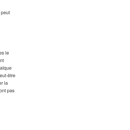
 peut
es le
nt
laïque
eut-être
er la
ront pas