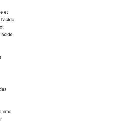
e et
 l’acide
et
l’acide
s
ides
 comme
r