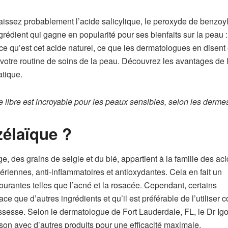
ssez probablement l’acide salicylique, le peroxyde de benzoyl
grédient qui gagne en popularité pour ses bienfaits sur la peau :
 ce qu’est cet acide naturel, ce que les dermatologues en disent 
 votre routine de soins de la peau. Découvrez les avantages de 
atique.
e libre est incroyable pour les peaux sensibles, selon les derme
zélaïque ?
ge, des grains de seigle et du blé, appartient à la famille des ac
riennes, anti-inflammatoires et antioxydantes. Cela en fait un
courantes telles que l’acné et la rosacée. Cependant, certains
ce que d’autres ingrédients et qu’il est préférable de l’utiliser
ssesse. Selon le dermatologue de Fort Lauderdale, FL, le Dr Igo
aison avec d’autres produits pour une efficacité maximale.