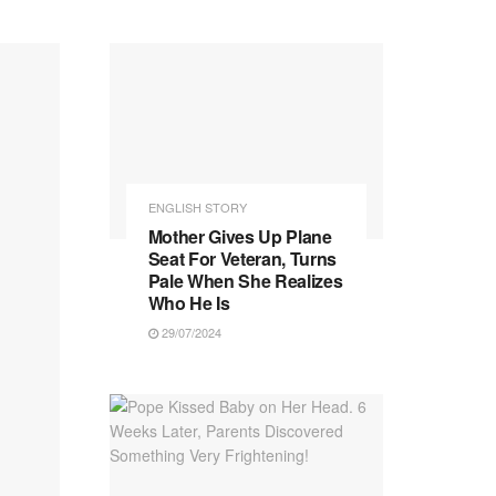
ENGLISH STORY
Mother Gives Up Plane
Seat For Veteran, Turns
Pale When She Realizes
Who He Is
29/07/2024