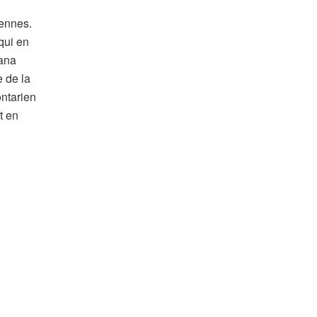
iennes.
qui en
Lana
 de la
ontarien
t en