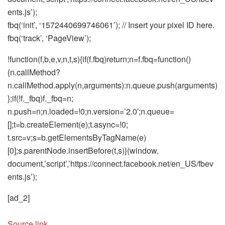
ents.js’);
fbq(‘init’, ‘1572440699746061’); // Insert your pixel ID here.
fbq(‘track’, ‘PageView’);
!function(f,b,e,v,n,t,s){if(f.fbq)return;n=f.fbq=function()
{n.callMethod?
n.callMethod.apply(n,arguments):n.queue.push(arguments)
};if(!f._fbq)f._fbq=n;
n.push=n;n.loaded=!0;n.version=’2.0′;n.queue=
[];t=b.createElement(e);t.async=!0;
t.src=v;s=b.getElementsByTagName(e)
[0];s.parentNode.insertBefore(t,s)}(window,
document,’script’,’https://connect.facebook.net/en_US/fbev
ents.js’);
[ad_2]
Source link