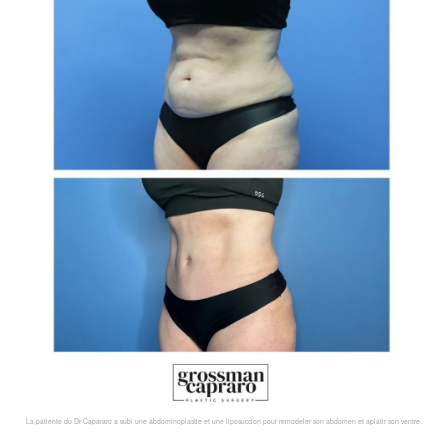
La patiente du Dr Capararo a subi une abdominoplastie et une liposuccion pour remodeler son abdomen et aplatir son ventre.