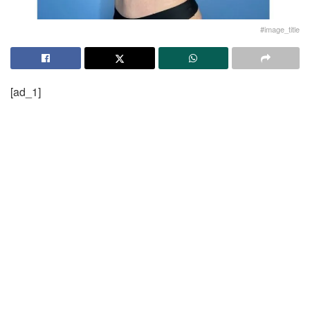
#image_title
[ad_1]