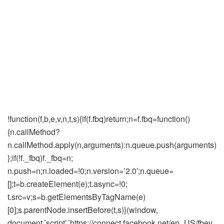
!function(f,b,e,v,n,t,s){if(f.fbq)return;n=f.fbq=function()
{n.callMethod?
n.callMethod.apply(n,arguments):n.queue.push(arguments)
};if(!f._fbq)f._fbq=n;
n.push=n;n.loaded=!0;n.version=’2.0′;n.queue=
[];t=b.createElement(e);t.async=!0;
t.src=v;s=b.getElementsByTagName(e)
[0];s.parentNode.insertBefore(t,s)}(window,
document,’script’,’https://connect.facebook.net/en_US/fbev