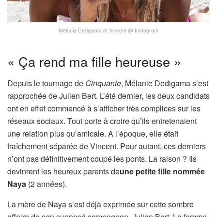
Mélanie Dedigama et Vincent @ Instagram
« Ça rend ma fille heureuse »
Depuis le tournage de
Cinquante
, Mélanie Dedigama s’est
rapprochée de Julien Bert. L’été dernier, les deux candidats
ont en effet commencé à s’afficher très complices sur les
réseaux sociaux. Tout porte à croire qu’ils entretenaient
une relation plus qu’amicale. A l’époque, elle était
fraîchement séparée de Vincent. Pour autant, ces derniers
n’ont pas définitivement coupé les ponts. La raison ? Ils
devinrent les heureux parents de
une petite fille nommée
Naya
(2 années).
La mère de Naya s’est déjà exprimée sur cette sombre
affaire de son supposé compagnon, Julien Bert. La femme