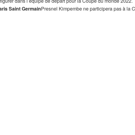
figurer dans l’équipe de départ pour la Coupe du monde 2022.
aris Saint Germain
Presnel Kimpembe ne participera pas à la 