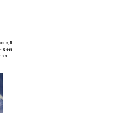
rre, il
 »
n’est
on a