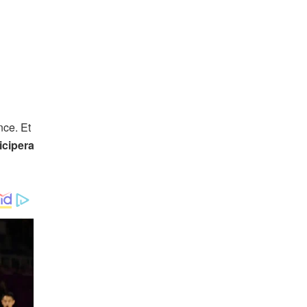
nce. Et
icipera