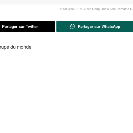
1668645619 Un Autre Coup Dur A Une Semaine D
Partager sur Twitter
Partager sur WhatsApp