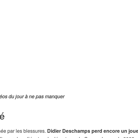
éos du jour à ne pas manquer
éos du jour à ne pas manquer
é
ée par les blessures.
Didier Deschamps perd encore un jou