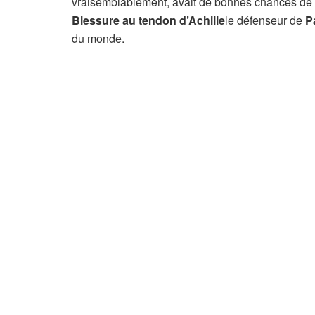
vraisemblablement, avait de bonnes chances de 
Blessure au tendon d’Achille
le défenseur de
P
du monde.