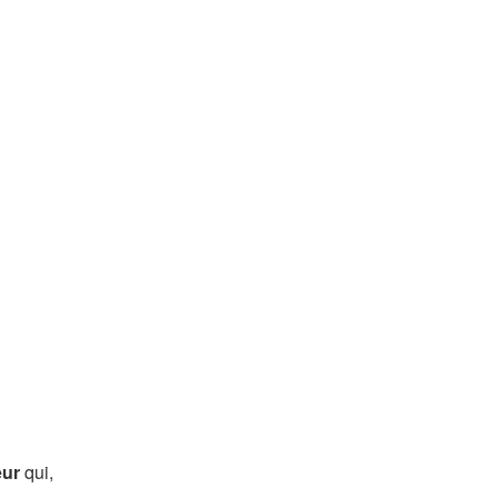
eur
qui,