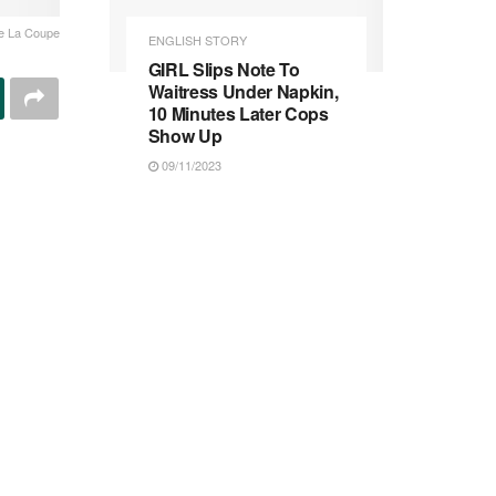
e La Coupe
ENGLISH STORY
GIRL Slips Note To
Waitress Under Napkin,
10 Minutes Later Cops
Show Up
09/11/2023