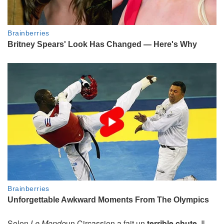
Selon
Le Mondo
un Circassien a fait un
terrible chute
. Il