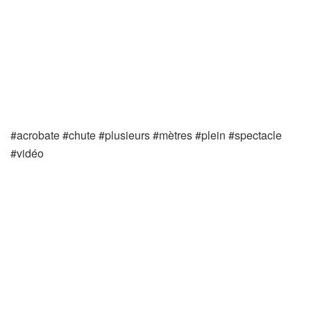
#acrobate #chute #plusieurs #mètres #plein #spectacle
#vidéo