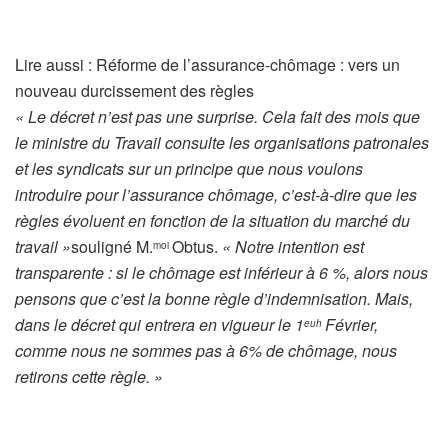
A
Lire aussi :
Réforme de l’assurance-chômage : vers un
r
nouveau durcissement des règles
t
« Le décret n’est pas une surprise. Cela fait des mois que
i
le ministre du Travail consulte les organisations patronales
c
et les syndicats sur un principe que nous voulons
l
introduire pour l’assurance chômage, c’est-à-dire que les
e
règles évoluent en fonction de la situation du marché du
r
travail »
souligné M.
Obtus.
« Notre intention est
moi
é
transparente : si le chômage est inférieur à 6 %, alors nous
s
pensons que c’est la bonne règle d’indemnisation. Mais,
e
dans le décret qui entrera en vigueur le 1
Février,
euh
r
comme nous ne sommes pas à 6% de chômage, nous
v
retirons cette règle. »
é
à