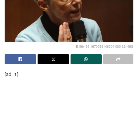
E19b469 1670588146304 000 32n48j3
[ad_1]