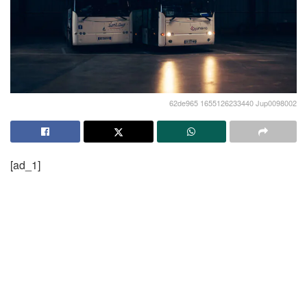
62de965 1655126233440 Jup0098002
[ad_1]