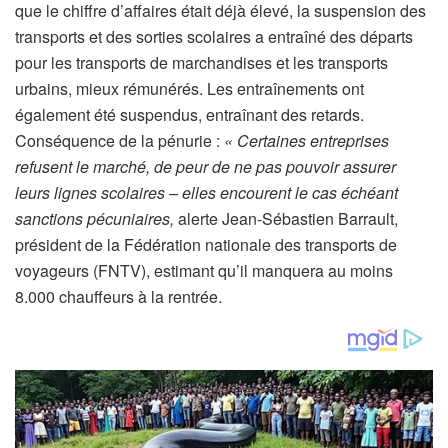
que le chiffre d’affaires était déjà élevé,
la suspension des
r
transports et des sorties scolaires a entraîné des départs
v
pour les transports de marchandises et les transports
é
urbains, mieux rémunérés. Les entraînements ont
à
également été suspendus, entraînant des retards.
n
Conséquence de la pénurie :
« Certaines entreprises
o
refusent le marché, de peur de ne pas pouvoir assurer
s
leurs lignes scolaires – elles encourent le cas échéant
a
sanctions pécuniaires,
alerte Jean-Sébastien Barrault,
b
président de la Fédération nationale des transports de
o
voyageurs (FNTV), estimant qu’il manquera au moins
n
8.000 chauffeurs à la rentrée.
n
é
s