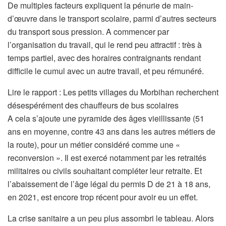
De multiples facteurs expliquent la pénurie de main-
d’œuvre dans le transport scolaire, parmi d’autres secteurs
du transport sous pression. A commencer par
l’organisation du travail, qui le rend peu attractif : très à
temps partiel, avec des horaires contraignants rendant
difficile le cumul avec un autre travail, et peu rémunéré.
A
Lire le rapport :
Les petits villages du Morbihan recherchent
r
désespérément des chauffeurs de bus scolaires
t
A cela s’ajoute une pyramide des âges vieillissante (51
i
ans en moyenne, contre 43 ans dans les autres métiers de
c
la route), pour
un métier considéré comme une «
l
reconversion ». Il est exercé notamment par les retraités
e
militaires ou civils souhaitant compléter leur retraite. Et
r
l’abaissement de l’âge légal du permis D de 21 à 18 ans,
é
en 2021, est encore trop récent pour avoir eu un effet.
s
La crise sanitaire a un peu plus assombri le tableau. Alors
e