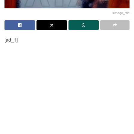
#image_title
[ad_1]