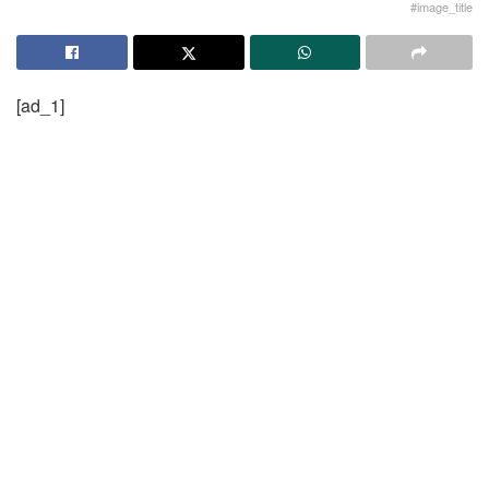
#image_title
[ad_1]