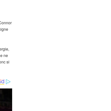
 Connor
signe
ergie,
je ne
onc si