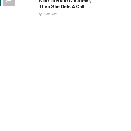
Nice To Rude Customer,
Then She Gets A Call.
03/01/2025