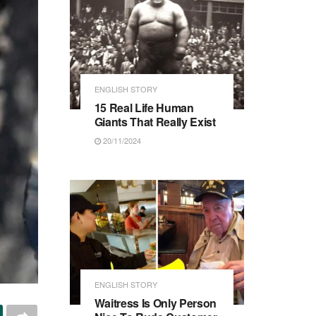
ENGLISH STORY
15 Real Life Human
Giants That Really Exist
20/11/2024
ENGLISH STORY
Waitress Is Only Person