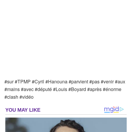
#sur #TPMP #Cyril #Hanouna #parvient #pas #venir #aux
#mains #avec #député #Louis #Boyard #après #énorme
#clash #vidéo