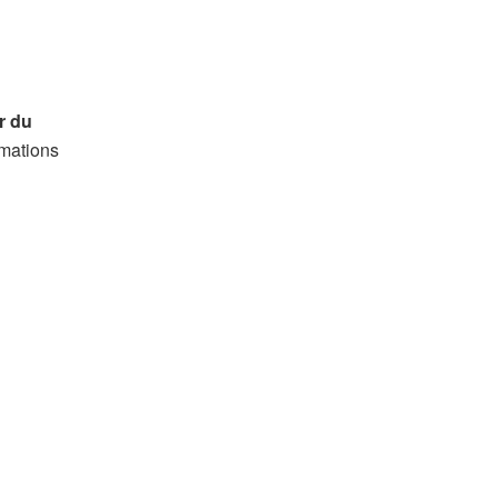
r du
rmations