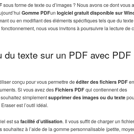
F
sous forme de texte ou d’images ? Nous avons ce dont vous 
ujourd’hui
Gomme PDF
un
logiciel gratuit disponible sur Wi
ant ou en modifiant des éléments spécifiques tels que du texte
n fonctionnement, nous vous invitons à poursuivre la lecture de c
u du texte sur un PDF avec PDF
 utiliser conçu pour vous permettre de
éditer des fichiers PDF
e
cuments. Si vous avez des
Fichiers PDF
qui contiennent des
us souhaitez simplement
supprimer des images ou du texte
pou
raser est l’outil idéal.
iel est sa
facilité d’utilisation
. Il vous suffit de charger un fichi
ous souhaitez à l’aide de la gomme personnalisable (petite, moy