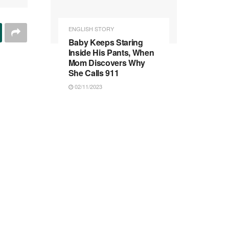
ENGLISH STORY
Baby Keeps Staring
Inside His Pants, When
Mom Discovers Why
She Calls 911
02/11/2023