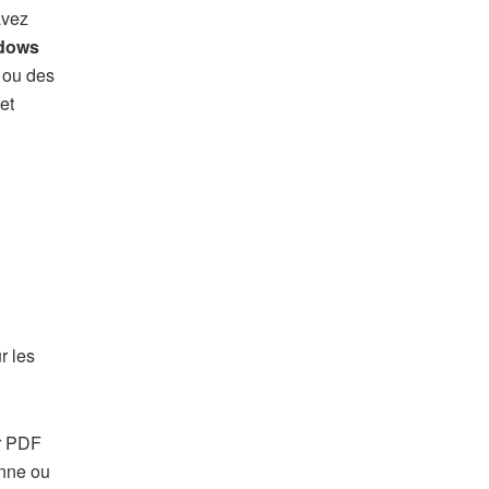
avez
ndows
 ou des
et
n
r les
er PDF
enne ou