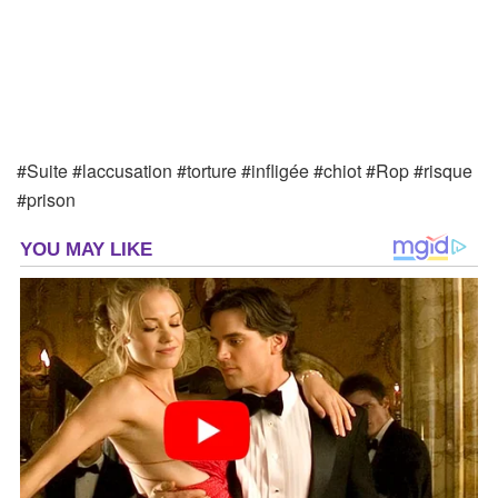
#Suite #laccusation #torture #infligée #chiot #Rop #risque
#prison