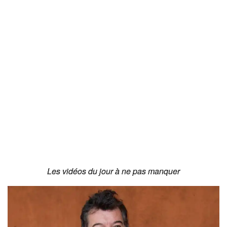
Les vidéos du jour à ne pas manquer
Les vidéos du jour à ne pas manquer