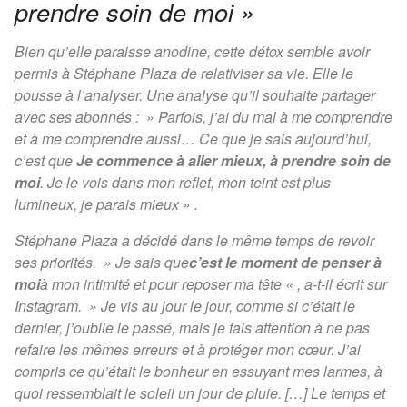
prendre soin de moi »
Bien qu’elle paraisse anodine, cette détox semble avoir
permis à Stéphane Plaza de relativiser sa vie. Elle le
pousse à l’analyser. Une analyse qu’il souhaite partager
avec ses abonnés : »
Parfois, j’ai du mal à me comprendre
et à me comprendre aussi… Ce que je sais aujourd’hui,
c’est que
Je commence à aller mieux, à prendre soin de
moi
. Je le vois dans mon reflet, mon teint est plus
lumineux, je parais mieux
» .
Stéphane Plaza a décidé dans le même temps de revoir
ses priorités. »
Je sais que
c’est le moment de penser à
moi
à mon intimité et pour reposer ma tête
« , a-t-il écrit sur
Instagram. »
Je vis au jour le jour, comme si c’était le
dernier, j’oublie le passé, mais je fais attention à ne pas
refaire les mêmes erreurs et à protéger mon cœur. J’ai
compris ce qu’était le bonheur en essuyant mes larmes, à
quoi ressemblait le soleil un jour de pluie. […] Le temps et