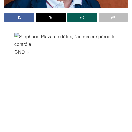
CND
>