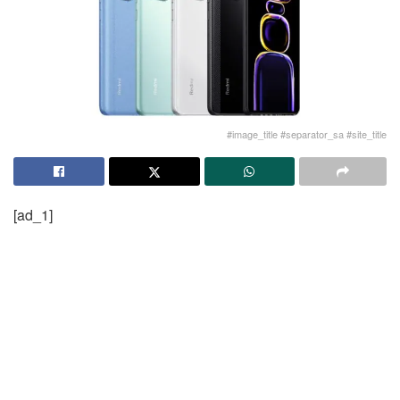
#image_title #separator_sa #site_title
[ad_1]