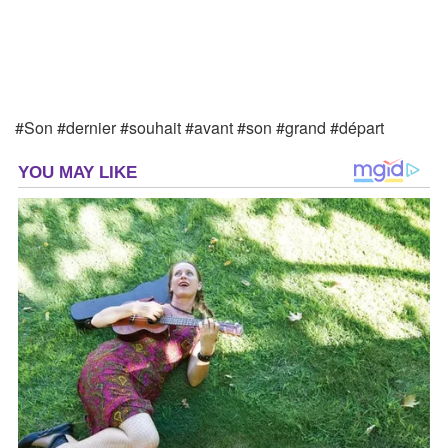
#Son #dernier #souhait #avant #son #grand #départ