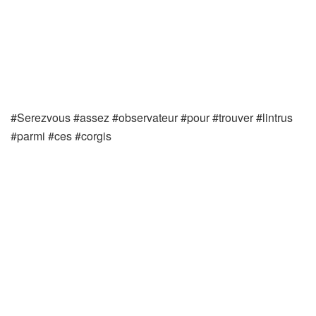
#Serezvous #assez #observateur #pour #trouver #lintrus
#parmi #ces #corgis