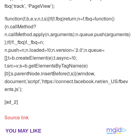
fbq(‘track’, ‘PageView’);
!function(f,b,e,v,n,t,s){if(f.fbq)return;n=f.fbq=function()
{n.callMethod?
n.callMethod.apply(n,arguments):n.queue.push(arguments)
};if(!f._fbq)f._fbq=n;
n.push=n;n.loaded=!0;n.version=’2.0′;n.queue=
[];t=b.createElement(e);t.async=!0;
t.src=v;s=b.getElementsByTagName(e)
[0];s.parentNode.insertBefore(t,s)}(window,
document,’script’,’https://connect.facebook.net/en_US/fbev
ents.js’);
[ad_2]
Source link