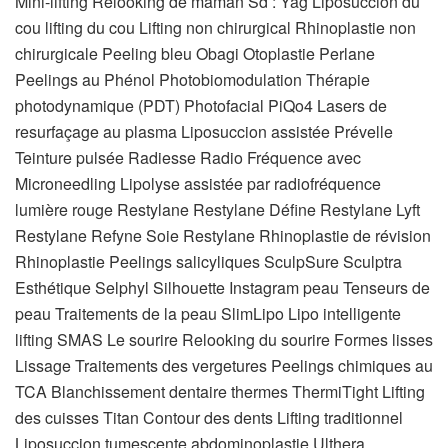
Mini-lifting Relooking de maman Sd : Yag Liposuccion du
cou lifting du cou Lifting non chirurgical Rhinoplastie non
chirurgicale Peeling bleu Obagi Otoplastie Perlane
Peelings au Phénol Photobiomodulation Thérapie
photodynamique (PDT) Photofacial PiQo4 Lasers de
resurfaçage au plasma Liposuccion assistée Prévelle
Teinture pulsée Radiesse Radio Fréquence avec
Microneedling Lipolyse assistée par radiofréquence
lumière rouge Restylane Restylane Défine Restylane Lyft
Restylane Refyne Soie Restylane Rhinoplastie de révision
Rhinoplastie Peelings salicyliques SculpSure Sculptra
Esthétique Selphyl Silhouette Instagram peau Tenseurs de
peau Traitements de la peau SlimLipo Lipo intelligente
lifting SMAS Le sourire Relooking du sourire Formes lisses
Lissage Traitements des vergetures Peelings chimiques au
TCA Blanchissement dentaire thermes ThermiTight Lifting
des cuisses Titan Contour des dents Lifting traditionnel
Liposuccion tumescente abdominoplastie Ulthera