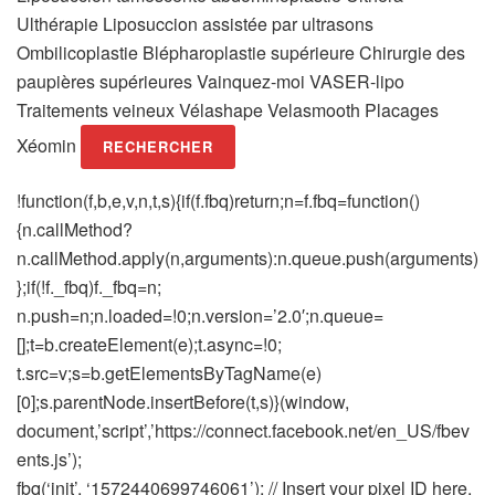
Ulthérapie Liposuccion assistée par ultrasons
Ombilicoplastie Blépharoplastie supérieure Chirurgie des
paupières supérieures Vainquez-moi VASER-lipo
Traitements veineux Vélashape Velasmooth Placages
Xéomin
RECHERCHER
!function(f,b,e,v,n,t,s){if(f.fbq)return;n=f.fbq=function()
{n.callMethod?
n.callMethod.apply(n,arguments):n.queue.push(arguments)
};if(!f._fbq)f._fbq=n;
n.push=n;n.loaded=!0;n.version=’2.0′;n.queue=
[];t=b.createElement(e);t.async=!0;
t.src=v;s=b.getElementsByTagName(e)
[0];s.parentNode.insertBefore(t,s)}(window,
document,’script’,’https://connect.facebook.net/en_US/fbev
ents.js’);
fbq(‘init’, ‘1572440699746061’); // Insert your pixel ID here.