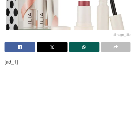
#image_title
[ad_1]