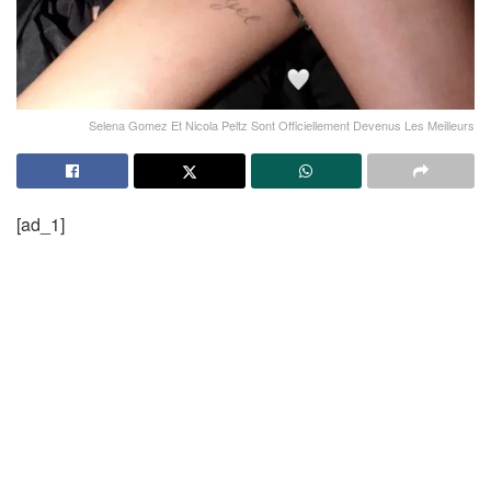
Selena Gomez Et Nicola Peltz Sont Officiellement Devenus Les Meilleurs
[ad_1]