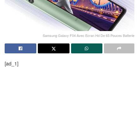
Samsung Galaxy F04 Avec Ecran Hd De 65 Pouces Batterie
[ad_1]