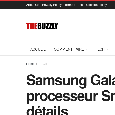
About Us
Privacy Policy
Terms of Use
Cookies Policy
ACCUEIL
COMMENT FAIRE
TECH
Home
TECH
Samsung Gala
processeur Sn
détails