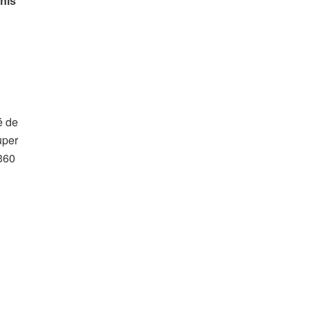
é de
uper
360