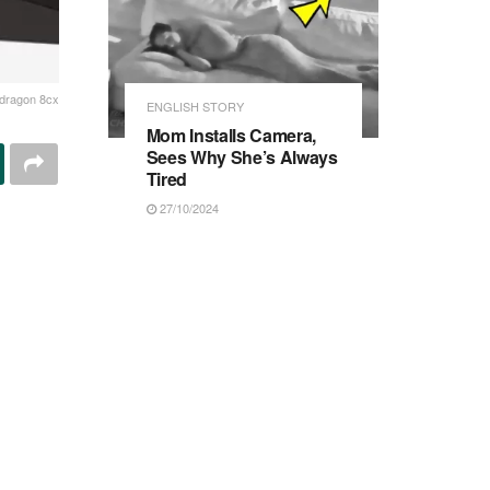
dragon 8cx
ENGLISH STORY
Mom Installs Camera,
Sees Why She’s Always
Tired
27/10/2024