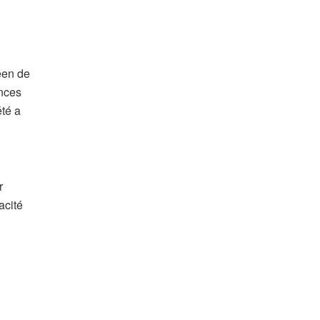
éen de
ances
té a
r
acité