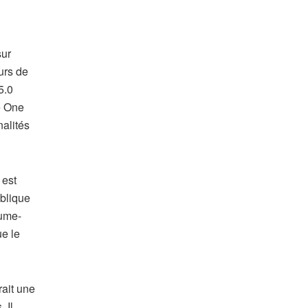
sur
urs de
5.0
é One
nalités
 est
ublique
aume-
ue le
rait une
 Il