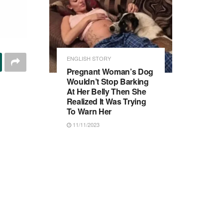
ENGLISH STORY
Pregnant Woman’s Dog
Wouldn’t Stop Barking
At Her Belly Then She
Realized It Was Trying
To Warn Her
11/11/2023