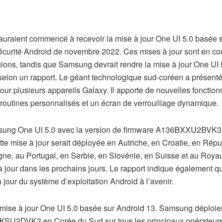
raient commencé à recevoir la mise à jour One UI 5.0 basée 
e sécurité Android de novembre 2022. Ces mises à jour sont en co
égions, tandis que Samsung devrait rendre la mise à jour One UI 
 selon un rapport. Le géant technologique sud-coréen a présent
pour plusieurs appareils Galaxy. Il apporte de nouvelles fonction
 routines personnalisés et un écran de verrouillage dynamique.
amsung One UI 5.0 avec la version de firmware A136BXXU2BVK3
te mise à jour serait déployée en Autriche, en Croatie, en Rép
logne, au Portugal, en Serbie, en Slovénie, en Suisse et au Roy
à jour dans les prochains jours. Le rapport indique également q
jour du système d’exploitation Android à l’avenir.
 mise à jour One UI 5.0 basée sur Android 13. Samsung déploie
NKSU2DVK2 en Corée du Sud sur tous les principaux opérateurs.