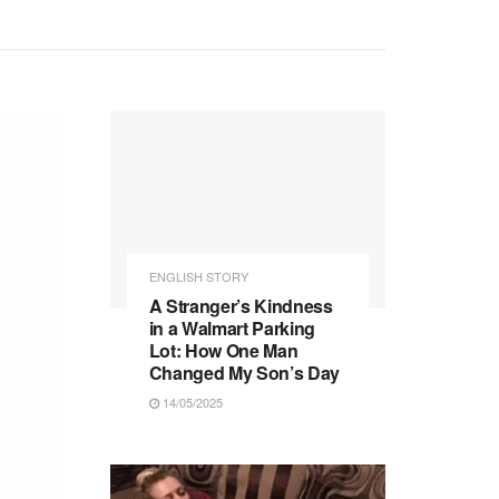
ENGLISH STORY
A Stranger’s Kindness
in a Walmart Parking
Lot: How One Man
Changed My Son’s Day
14/05/2025