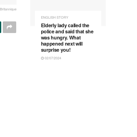
Britannique
ENGLISH STORY
Elderly lady called the
police and said that she
was hungry. What
happened next will
surprise you!
02/07/2024