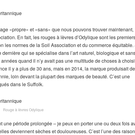
llage «propre» et «sans» que nous pouvons trouver maintenant, i
iation. En fait, les rouges à lèvres d’Odylique sont les premiers
elon les normes de la Soil Association et du commerce équitable. 
ernière qui se spécialise dans l’art naturel, biologique et san
années quand il n’y avait pas une multitude de choses à choisi
mence il y a plus de 30 ans, mais en 2014, la marque produisait d
nnie, loin devant la plupart des marques de beauté. C’est une
iqués dans le Suffolk.
Rouge à lèvres Odylique
nt une période prolongée – je peux en porter une ou deux fois a
elles deviennent sèches et douloureuses. C’est l’une des raiso