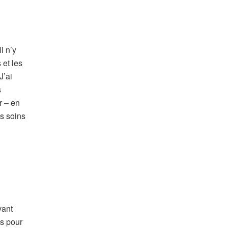
l n’y
 et les
J’ai
s
r – en
es soins
vant
ns pour