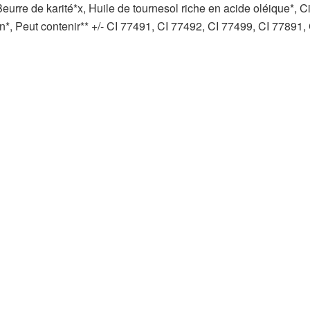
 Beurre de karité*x, Huile de tournesol riche en acide oléique*, C
in*, Peut contenir** +/- CI 77491, CI 77492, CI 77499, CI 77891,