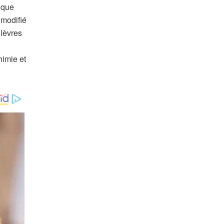
 que
 modifié
 lèvres
himie et