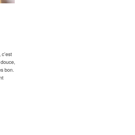
 c’est
s douce,
ès bon.
nt