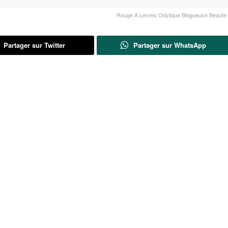
Rouge A Levres Odylique Blogueuse Beaute 
Partager sur Twitter
Partager sur WhatsApp