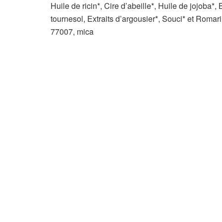
Huile de ricin*, Cire d’abeille*, Huile de jojoba*,
tournesol, Extraits d’argousier*, Souci* et Romar
77007, mica