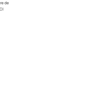
ire de
 CI