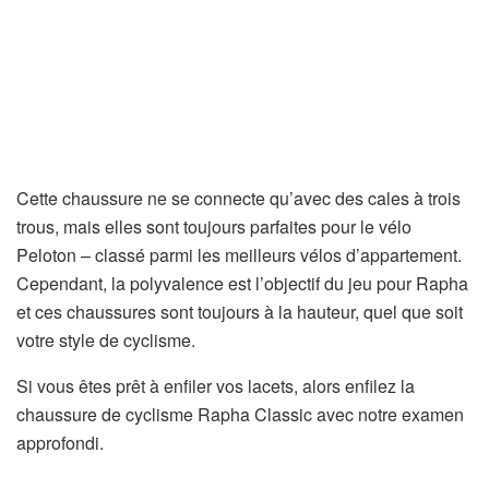
Cette chaussure ne se connecte qu’avec des cales à trois
trous, mais elles sont toujours parfaites pour le vélo
(
(
Peloton
– classé parmi les meilleurs vélos d’appartement
.
s
s
Cependant, la polyvalence est l’objectif du jeu pour Rapha
’
’
et ces chaussures sont toujours à la hauteur, quel que soit
o
o
votre style de cyclisme.
u
u
Si vous êtes prêt à enfiler vos lacets, alors enfilez la
v
v
chaussure de cyclisme Rapha Classic avec notre examen
r
r
approfondi.
e
e
d
d