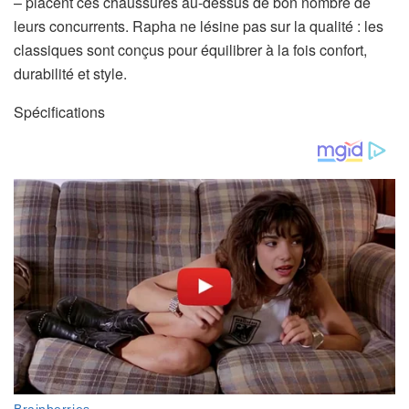
– placent ces chaussures au-dessus de bon nombre de
r
leurs concurrents. Rapha ne lésine pas sur la qualité : les
e
classiques sont conçus pour équilibrer à la fois confort,
d
durabilité et style.
a
n
Spécifications
s
u
n
n
o
u
v
e
l
o
n
g