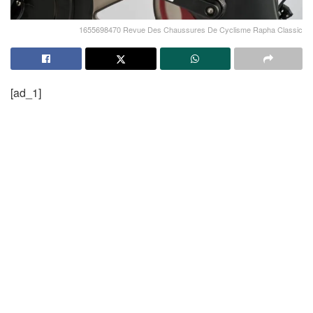
1655698470 Revue Des Chaussures De Cyclisme Rapha Classic
[ad_1]