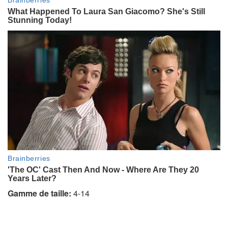
l
e
t
)
Gamme de taille:
4-14