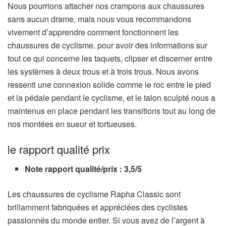
Nous pourrions attacher nos crampons aux chaussures
sans aucun drame, mais nous vous recommandons
vivement d’apprendre comment fonctionnent les
(
chaussures de cyclisme.
pour avoir des informations sur
s
tout ce qui concerne les taquets, clipser et discerner entre
’
les systèmes à deux trous et à trois trous. Nous avons
o
ressenti une connexion solide comme le roc entre le pied
u
et la pédale pendant le cyclisme, et le talon sculpté nous a
v
maintenus en place pendant les transitions tout au long de
r
nos montées en sueur et tortueuses.
e
le rapport qualité prix
d
a
Note rapport qualité/prix : 3,5/5
n
s
Les chaussures de cyclisme Rapha Classic sont
u
brillamment fabriquées et appréciées des cyclistes
n
passionnés du monde entier. Si vous avez de l’argent à