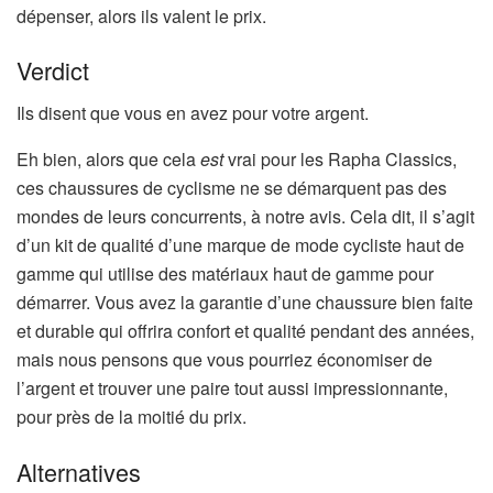
n
dépenser, alors ils valent le prix.
o
u
Verdict
v
Ils disent que vous en avez pour votre argent.
e
l
Eh bien, alors que cela
est
vrai pour les Rapha Classics,
o
ces chaussures de cyclisme ne se démarquent pas des
n
mondes de leurs concurrents, à notre avis. Cela dit, il s’agit
g
d’un kit de qualité d’une marque de mode cycliste haut de
l
gamme qui utilise des matériaux haut de gamme pour
e
démarrer. Vous avez la garantie d’une chaussure bien faite
t
et durable qui offrira confort et qualité pendant des années,
)
mais nous pensons que vous pourriez économiser de
l’argent et trouver une paire tout aussi impressionnante,
pour près de la moitié du prix.
Alternatives