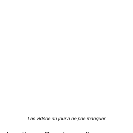
Les vidéos du jour à ne pas manquer
Les vidéos du jour à ne pas manquer