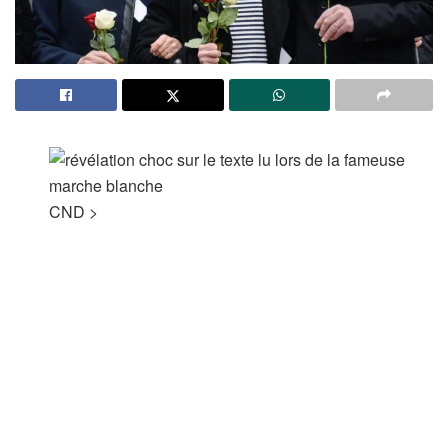
CND
>