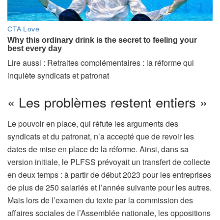
A
Lire aussi :
Retraites complémentaires : la réforme qui
r
inquiète syndicats et patronat
t
« Les problèmes restent entiers »
i
c
Le pouvoir en place, qui réfute les arguments des
l
syndicats et du patronat, n’a accepté que de revoir les
e
dates de mise en place de la réforme. Ainsi, dans sa
r
version initiale, le PLFSS prévoyait un transfert de collecte
é
en deux temps : à partir de début 2023 pour les entreprises
s
de plus de 250 salariés et l’année suivante pour les autres.
e
Mais lors de l’examen du texte par la commission des
r
affaires sociales de l’Assemblée nationale, les oppositions
v