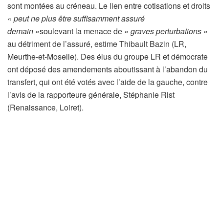
sont montées au créneau. Le lien entre cotisations et droits
é
« peut ne plus être suffisamment assuré
à
demain »
soulevant la menace de
« graves perturbations »
n
au détriment de l’assuré, estime Thibault Bazin (LR,
o
Meurthe-et-Moselle). Des élus du groupe LR et démocrate
s
ont déposé des amendements aboutissant à l’abandon du
a
transfert, qui ont été votés avec l’aide de la gauche, contre
b
l’avis de la rapporteure générale, Stéphanie Rist
o
(Renaissance, Loiret).
n
n
é
s