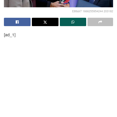
E8fbbf7 1666255954244 203182
[ad_1]