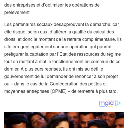
e
des entreprises et d’optimiser les opérations de
r
prélèvement.
v
Les partenaires sociaux désapprouvent la démarche, car
é
elle risque, selon eux, d’altérer la qualité du calcul des
à
droits, et donc le montant de la retraite complémentaire. Ils
n
s’interrogent également sur une opération qui pourrait
o
préfigurer la captation par l’Etat des ressources du régime
s
tout en mettant à mal le fonctionnement en commun de ce
a
dernier. A plusieurs reprises, ils ont mis au défi le
b
gouvernement de lui demander de renoncer à son projet
o
ou – dans le cas de la Confédération des petites et
n
moyennes entreprises (CPME)
– de remettre à plus tard.
n
é
s