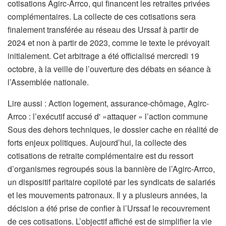
cotisations Agirc-Arrco, qui financent les retraites privées
complémentaires. La collecte de ces cotisations sera
finalement transférée au réseau des Urssaf à partir de
2024 et non à partir de 2023, comme le texte le prévoyait
initialement. Cet arbitrage a été officialisé mercredi 19
octobre, à la veille de l’ouverture des débats en séance à
l’Assemblée nationale.
A
Lire aussi :
Action logement, assurance-chômage, Agirc-
r
Arrco : l’exécutif accusé d' »attaquer » l’action commune
t
Sous des dehors techniques, le dossier cache en réalité de
i
forts enjeux politiques. Aujourd’hui, la collecte des
c
cotisations de retraite complémentaire est du ressort
l
d’organismes regroupés sous la bannière de l’Agirc-Arrco,
e
un dispositif paritaire copiloté par les syndicats de salariés
r
et les mouvements patronaux. Il y a plusieurs années, la
é
décision a été prise de confier à l’Urssaf le recouvrement
s
de ces cotisations. L’objectif affiché est de simplifier la vie