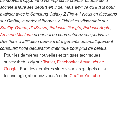
Le nouveau Oppo Find N2 Flip est le premier pliable de la
société à faire ses débuts en Inde. Mais a-t-il ce qu’il faut pour
rivaliser avec le Samsung Galaxy Z Flip 4 ? Nous en discutons
sur Orbital, le podcast thebuzzly. Orbital est disponible sur
Spotify
,
Gaana
,
JioSaavn
,
Podcasts Google
,
Podcast Apple
,
Amazon Musique
et partout où vous obtenez vos podcasts.
Des liens d’affiliation peuvent être générés automatiquement –
consultez notre déclaration d’éthique pour plus de détails.
Pour les dernières nouvelles et critiques techniques,
suivez thebuzzly sur
Twitter
,
Facebook
et
Actualités de
Google
. Pour les dernières vidéos sur les gadgets et la
technologie, abonnez-vous à notre
Chaîne Youtube
.