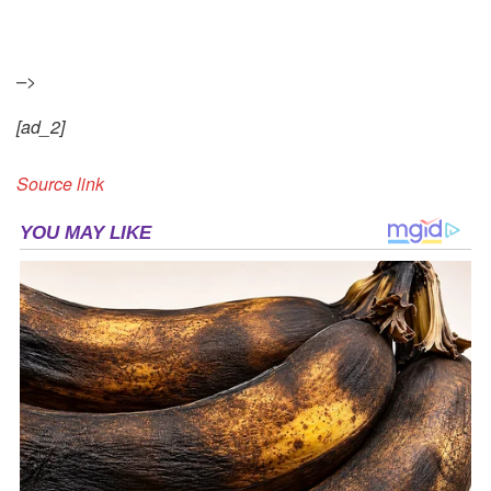
–>
[ad_2]
Source link