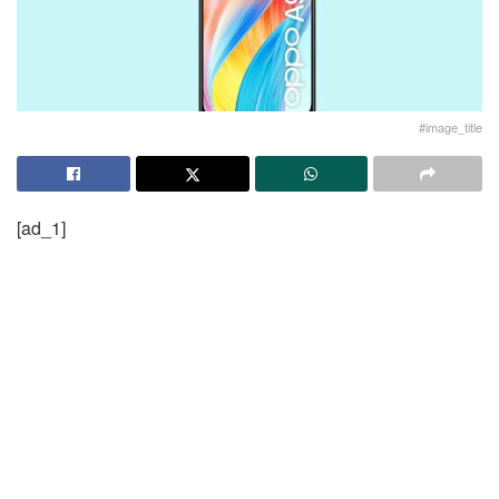
#image_title
[ad_1]