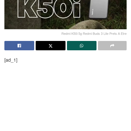
Redmi K50i 5g Redmi Buds 3 Lite Prets A Etre
[ad_1]