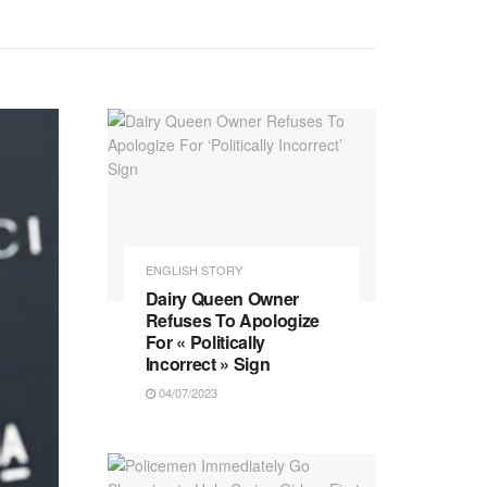
ENGLISH STORY
Dairy Queen Owner
Refuses To Apologize
For « Politically
Incorrect » Sign
04/07/2023