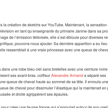
 la création de sketchs sur YouTube. Maintenant, la sensation
télévision en tant qu’enseignante du primaire Janine dans sa pr
age de l’émission télévisée, elle s’est éblouie pour diverses r
nifique, pouvons-nous ajouter. Sa dernière apparition a eu lieu 
lle ressemblait à une vraie princesse avec une queue de cheva
 dans une robe bleu ciel sans bretelles avec une ceinture noir
vraient ses avant-bras. coiffeur
Alexandre Armand
a séparé ses
n une queue de cheval haute au sommet de sa tête. Il enroula un
ueue de cheval pour dissimuler l’élastique qui la maintenait en 
ssée et droite agrippèrent ses épaules.
nt pour créer une fausse frange qui s’enroulait autour de son orei