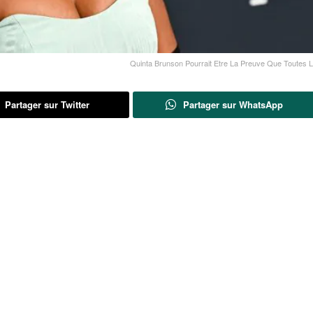
Quinta Brunson Pourrait Etre La Preuve Que Toutes
Partager sur Twitter
Partager sur WhatsApp