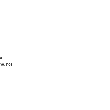
ue
one, nos