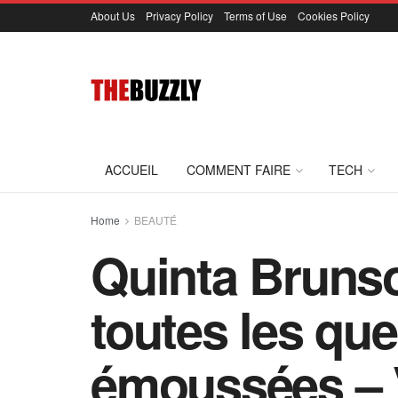
About Us
Privacy Policy
Terms of Use
Cookies Policy
ACCUEIL
COMMENT FAIRE
TECH
Home
BEAUTÉ
Quinta Brunso
toutes les que
émoussées – V