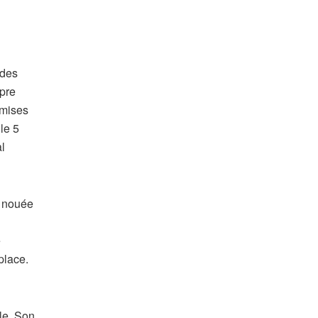
 des
opre
emises
le 5
l
e nouée
e
place.
lle. Son