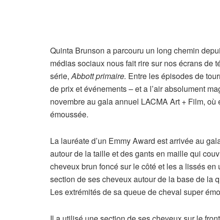
Quinta Brunson a parcouru un long chemin depuis
médias sociaux nous fait rire sur nos écrans de 
série,
Abbott primaire.
Entre les épisodes de tourn
de prix et événements – et a l’air absolument mag
novembre au gala annuel LACMA Art + Film, où e
émoussée.
La lauréate d’un Emmy Award est arrivée au gala
autour de la taille et des gants en maille qui cou
cheveux brun foncé sur le côté et les a lissés e
section de ses cheveux autour de la base de la q
Les extrémités de sa queue de cheval super émou
Il a utilisé une section de ses cheveux sur le fro